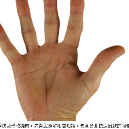
快速借款錢前，先帶您瞭解相關知識，包含台北快速借款的服務項