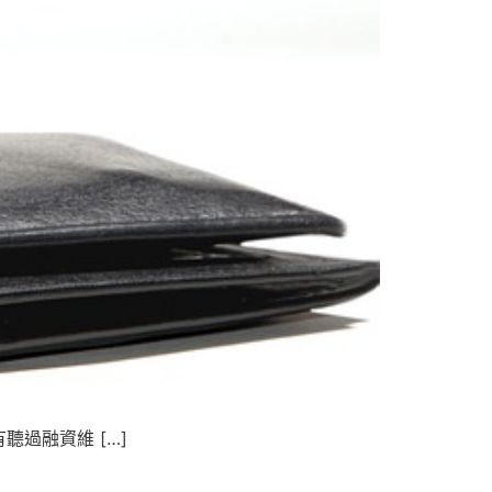
過融資維 […]