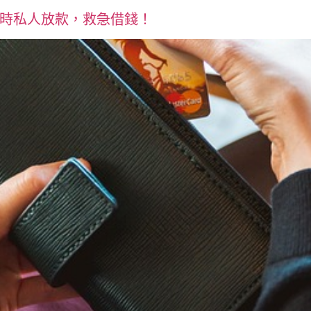
小時私人放款，救急借錢！