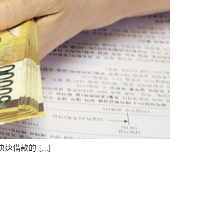
借款的 […]