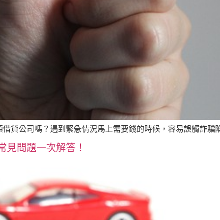
借貸公司嗎？遇到緊急情況馬上需要錢的時候，容易誤觸詐騙陷阱
常見問題一次解答！