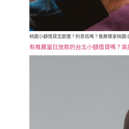
桃園小額借貸怎麼選？利息低嗎？推薦哪家桃園小
有推薦當日放款的台北小額借貸嗎？高