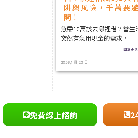
阱與風險，千萬要
開！
急需10萬該去哪裡借？當生
突然有急用現金的需求，
閱讀更多.
2026,1 月,23 日
免費線上諮詢
2