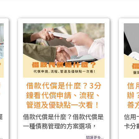
請
借款代償是什麼？3分
信
的
鐘看代償申請、流程、
辦
管道及優缺點一次看！
善
擺
借款代償是什麼？借款代償是
信用
一種債務管理的方案選項，
卡分
..
閱讀更多...