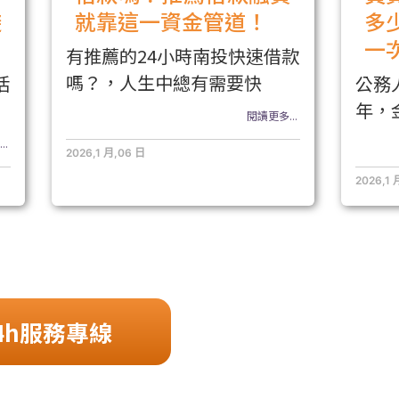
避
就靠這一資金管道！
多
一
有推薦的24小時南投快速借款
嗎？，人生中總有需要快
活
公務
年，
閱讀更多...
..
2026,1 月,06 日
2026,1 
4h服務專線