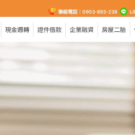
聯絡電話：0903-893-238
L
現金週轉
證件借款
企業融資
房屋二胎