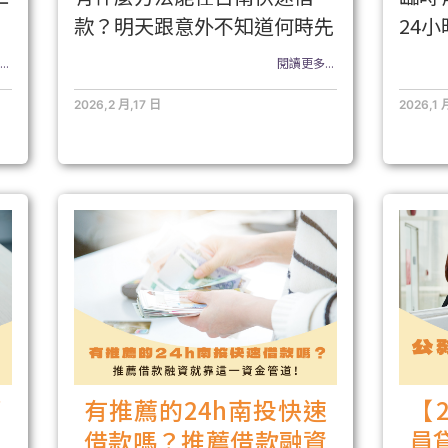
款？明天跟意外不知道何時先
24
..
閱讀更多...
2026,2 月,17 日
2026,1 
哪
有推薦的24h南投快速
【
陷
借款嗎？推薦借款融資
員