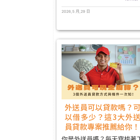
2026,5 月,29 日
外送員可以貸款嗎？
以借多少？這3大外
員貸款專案推薦給你！
你是外送員嗎？每天穿梭著