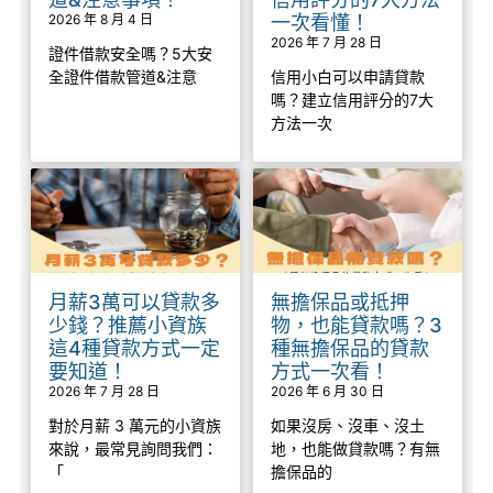
2026 年 8 月 4 日
一次看懂！
2026 年 7 月 28 日
證件借款安全嗎？5大安
全證件借款管道&注意
信用小白可以申請貸款
嗎？建立信用評分的7大
方法一次
月薪3萬可以貸款多
無擔保品或抵押
少錢？推薦小資族
物，也能貸款嗎？3
這4種貸款方式一定
種無擔保品的貸款
要知道！
方式一次看！
2026 年 7 月 28 日
2026 年 6 月 30 日
對於月薪 3 萬元的小資族
如果沒房、沒車、沒土
來說，最常見詢問我們：
地，也能做貸款嗎？有無
「
擔保品的