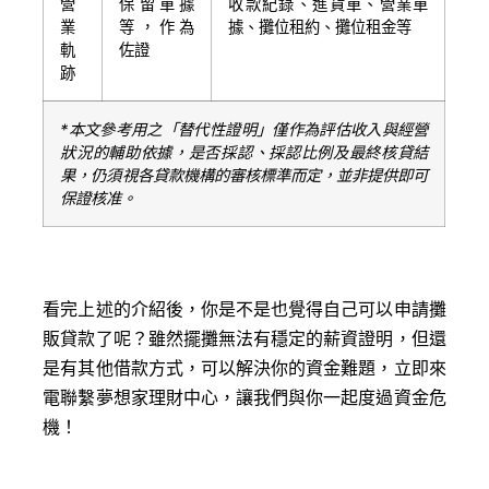
營
保留單據
收款紀錄、進貨單、營業單
業
等，作為
據、攤位租約、攤位租金等
軌
佐證
跡
*
本文參考用之「替代性證明」僅作為評估收入與經營
狀況的輔助依據，是否採認、採認比例及最終核貸結
果，仍須視各貸款機構的審核標準而定，並非提供即可
保證核准。
看完上述的介紹後，你是不是也覺得自己可以申請攤
販貸款了呢？雖然擺攤無法有穩定的薪資證明，但還
是有其他借款方式，可以解決你的資金難題，立即來
電聯繫夢想家理財中心，讓我們與你一起度過資金危
機！