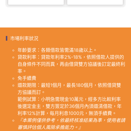
市場利率狀況
年齡要求：各類借款皆需滿18歲以上。
貸款利率：貸款年利率2%-18%，依照借款人提供的
自身條件不同而異，再由借貸雙方協議後訂定最終利
率。
免手續費
還款期限：最短1個月，最長180個月，依照借貸雙
方協議而訂。
範例試算：小明急需現金10萬元，經多方比較利率
後選定金主，雙方簽定於36個月內須還清借款，年
利率12%計算，每月利息1000元，無須手續費。
『本案例僅供參考，依最終核准結果為準，使用者請
審慎評估個人風險承擔能力。』