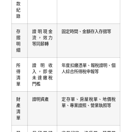
款
紀
錄
存
證明現金
固定時間、金額存入存摺等
摺
流，效力
明
等同薪轉
細
所
證明收
年度扣繳憑單、報稅證明、個
得
入，即使
人綜合所得稅申報等
清
未達繳稅
單
門檻
財
證明資產
定存單、房屋稅單、地價稅
產
單、專業證照、營業執照等
清
單