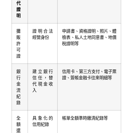
代
證
明
攤
證明合法
申請書、資格證明、照片、體
販
經營身份
檢表、私人土地同意書、地價
許
稅證明等
可
證
銀
建立銀行
信用卡、第三方支付、電子票
行
信任，替
證、簽帳金融卡往來明細等
金
代現金收
流
入
紀
錄
全
具象化的
帳單全額準時繳清紀錄等
額
信用紀錄
還