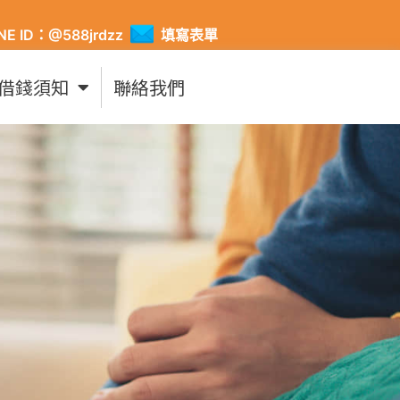
INE ID：@588jrdzz
填寫表單
借錢須知
聯絡我們