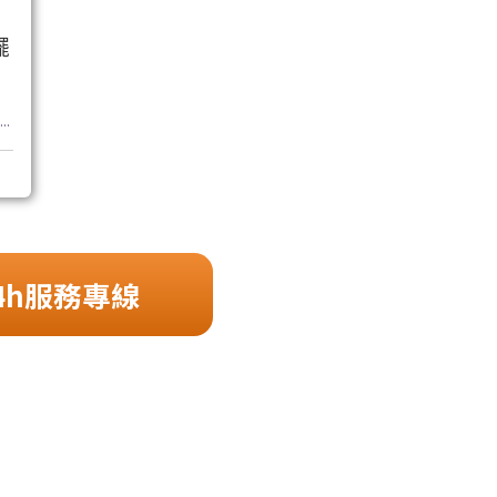
擺
..
4h服務專線