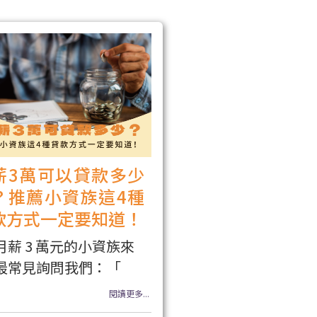
薪3萬可以貸款多少
？推薦小資族這4種
款方式一定要知道！
月薪 3 萬元的小資族來
最常見詢問我們：「
閱讀更多...