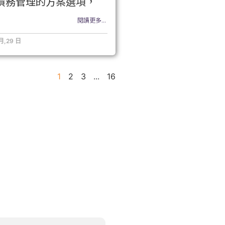
債務管理的方案選項，
閱讀更多...
 月,29 日
1
2
3
...
16