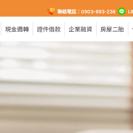
聯絡電話：0903-893-238
L
現金週轉
證件借款
企業融資
房屋二胎