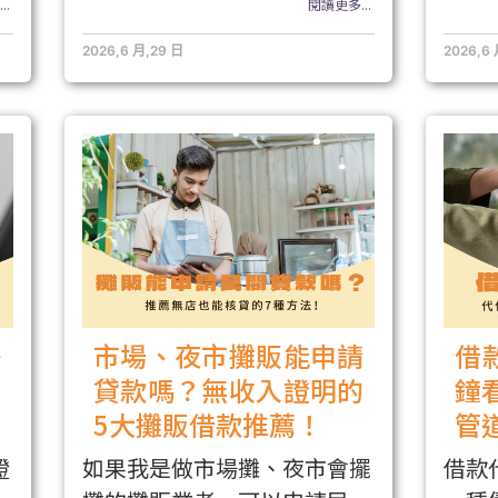
..
閱讀更多...
2026,6 月,29 日
2026,6
多
市場、夜市攤販能申請
借
、
貸款嗎？無收入證明的
鐘
5大攤販借款推薦！
管
證
如果我是做市場攤、夜市會擺
借款