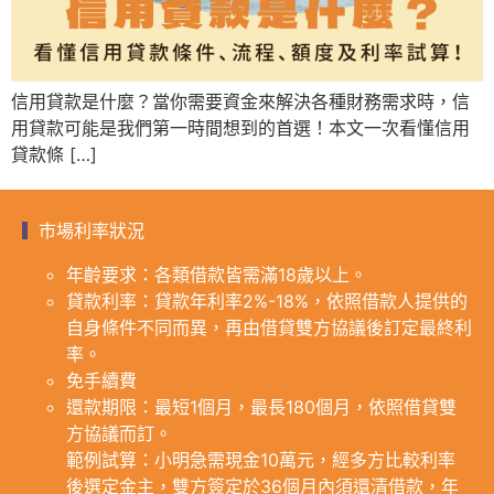
信用貸款是什麼？當你需要資金來解決各種財務需求時，信
用貸款可能是我們第一時間想到的首選！本文一次看懂信用
貸款條 […]
市場利率狀況
年齡要求：各類借款皆需滿18歲以上。
貸款利率：貸款年利率2%-18%，依照借款人提供的
自身條件不同而異，再由借貸雙方協議後訂定最終利
率。
免手續費
還款期限：最短1個月，最長180個月，依照借貸雙
方協議而訂。
範例試算：小明急需現金10萬元，經多方比較利率
後選定金主，雙方簽定於36個月內須還清借款，年