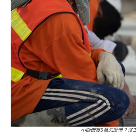
小額借貸5萬怎麼借？沒