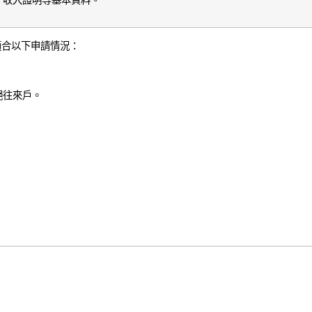
適合以下申請情況：
絕往來戶。
。