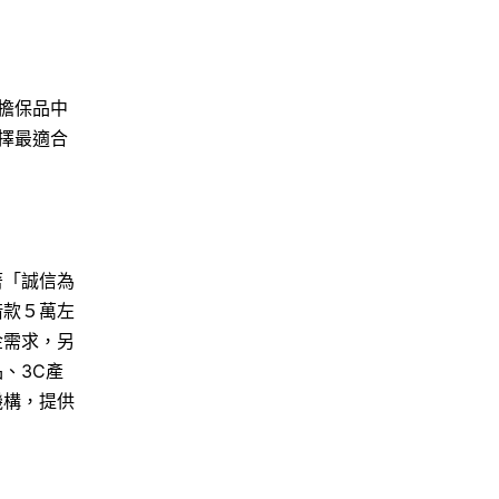
擔保品中
擇最適合
著「誠信為
借款５萬左
金需求，另
、3C產
機構，提供