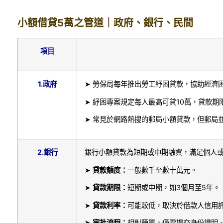
小額借貸5萬之管道｜政府、銀行、民間
項目
1.
政府
➤ 勞保局每年推出勞工紓困貸款，協助經濟
➤ 紓困專案規定每人最高可貸10萬，貸款
➤ 常見於網路熱搜的郵局小額貸款，但郵局
2.
銀行
銀行小額貸款為短期或中期融資，滿足個人
➤
貸款額度：
一般數千至數十萬元。
➤
貸款期限：
短期或中期，如3個月至5年。
➤
貸款利率：
可能較低，取決於借款人信用
➤
審批流程：
相對簡單，僅需提交身份證明