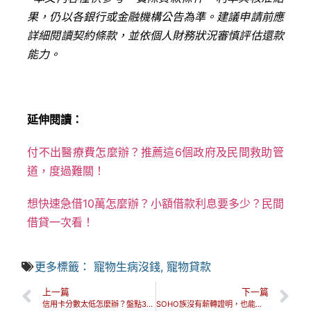
果，仍以各銀行或金融機構公告為準。建議申請前應
詳細閱讀契約條款，並依個人財務狀況審慎評估還款
能力。
延伸閱讀：
付不出醫療費怎麼辦？推薦這6個政府及民間救助管
道，度過難關！
想快速急借10萬怎麼辦？小額借款利息要多少？民間
借貸一次看！
更多標籤：
寵物生病沒錢
,
寵物貸款
上一篇
下一篇
信用卡分數太低怎麼辦？盤點3個影響、改善方式與能否貸款！
SOHO族沒有薪轉證明，也能貸款嗎？這4大貸款方式推薦記起來！