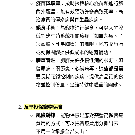
疫苗與驅蟲：
按時接種核心疫苗和進行體
內外驅蟲，能有效預防許多高致死率、高
治療費的傳染病與寄生蟲疾病。
絕育手術：
為寵物進行絕育，可以大幅降
低罹患生殖系統相關癌症（如睪丸癌、子
宮蓄膿、乳房腫瘤）的風險。地方收容所
或動保團體提供低成本的絕育補助。
體重管理：
肥胖是許多慢性病的根源，如
糖尿病、關節炎、心臟病等，這些都是需
要長期花錢控制的疾病。提供高品質的食
物並控制份量，是維持健康體重的關鍵。
及早投保寵物保險
風險轉嫁：
寵物保險是應對突發高額醫療
費用的方式，可以把醫療費用分攤出去，
不用一次承擔全部支出。