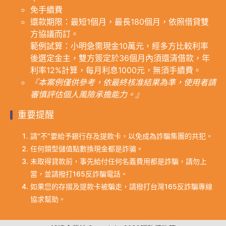
免手續費
還款期限：最短1個月，最長180個月，依照借貸雙
方協議而訂。
範例試算：小明急需現金10萬元，經多方比較利率
後選定金主，雙方簽定於36個月內須還清借款，年
利率12%計算，每月利息1000元，無須手續費。
『本案例僅供參考，依最終核准結果為準，使用者請
審慎評估個人風險承擔能力。』
重要提醒
請“不”要給予銀行存及提款卡，以免成為詐騙集團的共犯。
任何類型儲值點數換現金都是詐骗。
未取得貸款前，事先給付任何名義費用都是詐騙，請勿上
當，並請撥打165反詐騙電話。
如果您的存摺及提款卡被騙走，請撥打台灣165反詐騙專線
協求幫助。