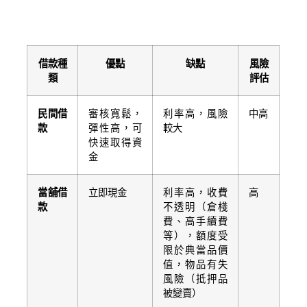
借款種
優點
缺點
風險
類
評估
民間借
審核寬鬆，
利率高，風險
中高
款
彈性高，可
較大
快速取得資
金
當舖借
立即現金
利率高，收費
高
款
不透明（倉棧
費、高手續費
等），額度受
限於典當品價
值，物品有失
風險（抵押品
被變賣）