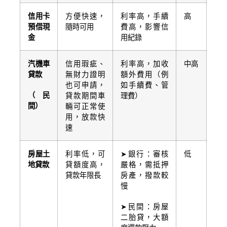
信用卡
方便快速，
利率高，手續
高
預借現
隨時可用
費高，影響信
金
用紀錄
汽機車
信用瑕疵、
利率高，加收
中高
貸款
無財力證明
額外費用（例
也可申請，
如手續費、管
（民
貸款期間車
理費）
間）
輛可正常使
用，放款快
速
房屋土
利率低，可
➤銀行：審核
低
地貸款
貸額度高，
嚴格，需抵押
貸款年限長
房產，撥款較
慢
➤民間：房屋
二胎貸，大額