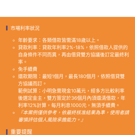
市場利率狀況
年齡要求：各類借款皆需滿18歲以上。
貸款利率：貸款年利率2%-18%，依照借款人提供的
自身條件不同而異，再由借貸雙方協議後訂定最終利
率。
免手續費
還款期限：最短1個月，最長180個月，依照借貸雙
方協議而訂。
範例試算：小明急需現金10萬元，經多方比較利率
後選定金主，雙方簽定於36個月內須還清借款，年
利率12%計算，每月利息1000元，無須手續費。
『本案例僅供參考，依最終核准結果為準，使用者請
審慎評估個人風險承擔能力。』
重要提醒