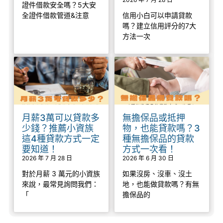
證件借款安全嗎？5大安
全證件借款管道&注意
信用小白可以申請貸款
嗎？建立信用評分的7大
方法一次
月薪3萬可以貸款多
無擔保品或抵押
少錢？推薦小資族
物，也能貸款嗎？3
這4種貸款方式一定
種無擔保品的貸款
要知道！
方式一次看！
2026 年 7 月 28 日
2026 年 6 月 30 日
對於月薪 3 萬元的小資族
如果沒房、沒車、沒土
來說，最常見詢問我們：
地，也能做貸款嗎？有無
「
擔保品的