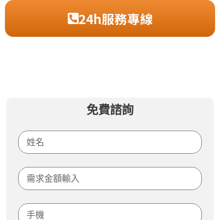
24h服務專線
免費諮詢