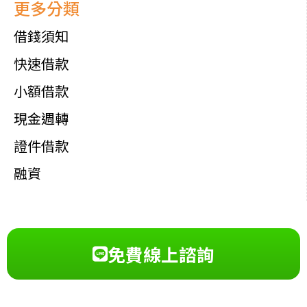
更多分類
借錢須知
快速借款
小額借款
現金週轉
證件借款
融資
免費線上諮詢