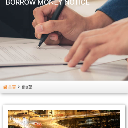
BORROW MONEY NOTICE
首頁
借8萬