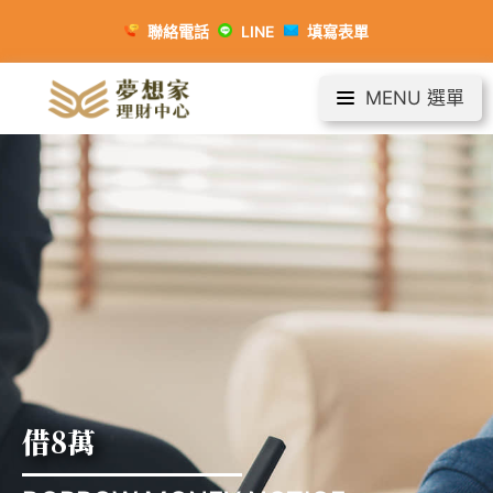
聯絡電話
LINE
填寫表單
MENU 選單
借8萬