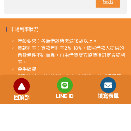
送出
市場利率狀況
年齡要求：各類借款皆需滿18歲以上。
貸款利率：貸款年利率2%-18%，依照借款人提供的
自身條件不同而異，再由借貸雙方協議後訂定最終利
率。
免手續費
還款期限：最短1個月，最長180個月，依照借貸雙
方協議而訂。
範例試算：小明急需現金10萬元，經多方比較利率
LINE ID
填寫表單
後選定金主，雙方簽定於36個月內須還清借款，年
回頂部
利率12%計算，每月利息1000元，無須手續費。
『本案例僅供參考，依最終核准結果為準，使用者請
審慎評估個人風險承擔能力。』
重要提醒