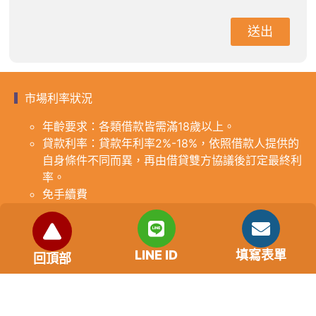
送出
市場利率狀況
年齡要求：各類借款皆需滿18歲以上。
貸款利率：貸款年利率2%-18%，依照借款人提供的
自身條件不同而異，再由借貸雙方協議後訂定最終利
率。
免手續費
還款期限：最短1個月，最長180個月，依照借貸雙
方協議而訂。
範例試算：小明急需現金10萬元，經多方比較利率
LINE ID
填寫表單
回頂部
後選定金主，雙方簽定於36個月內須還清借款，年
利率12%計算，每月利息1000元，無須手續費。
『本案例僅供參考，依最終核准結果為準，使用者請
審慎評估個人風險承擔能力。』