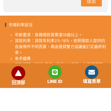
送出
市場利率狀況
年齡要求：各類借款皆需滿18歲以上。
貸款利率：貸款年利率2%-18%，依照借款人提供的
自身條件不同而異，再由借貸雙方協議後訂定最終利
率。
免手續費
還款期限：最短1個月，最長180個月，依照借貸雙
方協議而訂。
範例試算：小明急需現金10萬元，經多方比較利率
LINE ID
填寫表單
後選定金主，雙方簽定於36個月內須還清借款，年
回頂部
利率12%計算，每月利息1000元，無須手續費。
『本案例僅供參考，依最終核准結果為準，使用者請
審慎評估個人風險承擔能力。』
重要提醒