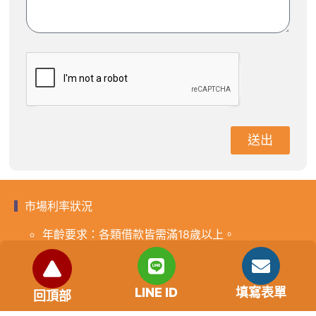
送出
市場利率狀況
年齡要求：各類借款皆需滿18歲以上。
貸款利率：貸款年利率2%-18%，依照借款人提供的
自身條件不同而異，再由借貸雙方協議後訂定最終利
率。
LINE ID
填寫表單
回頂部
免手續費