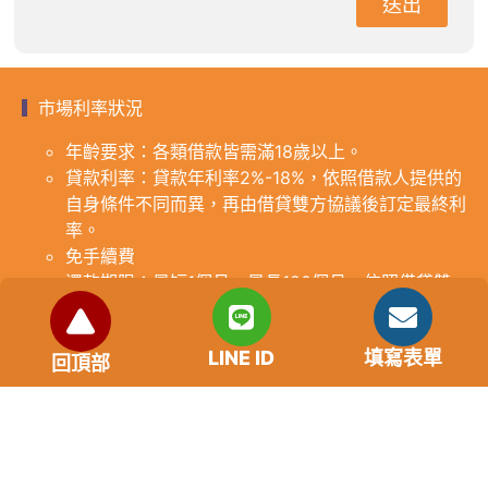
送出
市場利率狀況
年齡要求：各類借款皆需滿18歲以上。
貸款利率：貸款年利率2%-18%，依照借款人提供的
自身條件不同而異，再由借貸雙方協議後訂定最終利
率。
免手續費
還款期限：最短1個月，最長180個月，依照借貸雙
方協議而訂。
範例試算：小明急需現金10萬元，經多方比較利率
LINE ID
填寫表單
後選定金主，雙方簽定於36個月內須還清借款，年
回頂部
利率12%計算，每月利息1000元，無須手續費。
『本案例僅供參考，依最終核准結果為準，使用者請
審慎評估個人風險承擔能力。』
重要提醒