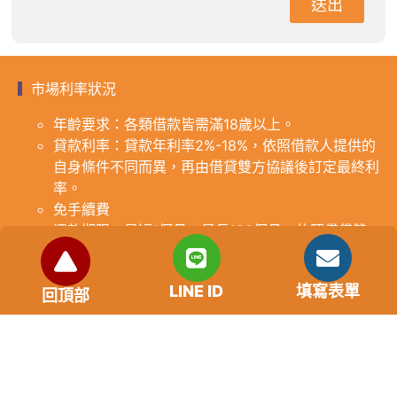
送出
市場利率狀況
年齡要求：各類借款皆需滿18歲以上。
貸款利率：貸款年利率2%-18%，依照借款人提供的
自身條件不同而異，再由借貸雙方協議後訂定最終利
率。
免手續費
還款期限：最短1個月，最長180個月，依照借貸雙
方協議而訂。
範例試算：小明急需現金10萬元，經多方比較利率
LINE ID
填寫表單
後選定金主，雙方簽定於36個月內須還清借款，年
回頂部
利率12%計算，每月利息1000元，無須手續費。
『本案例僅供參考，依最終核准結果為準，使用者請
審慎評估個人風險承擔能力。』
重要提醒