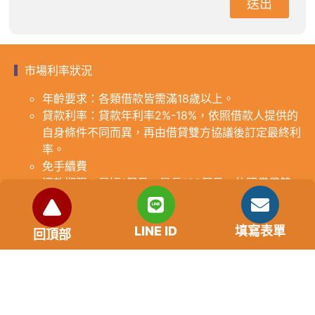
送出
市場利率狀況
年齡要求：各類借款皆需滿18歲以上。
貸款利率：貸款年利率2%-18%，依照借款人提供的
自身條件不同而異，再由借貸雙方協議後訂定最終利
率。
免手續費
還款期限：最短1個月，最長180個月，依照借貸雙
方協議而訂。
範例試算：小明急需現金10萬元，經多方比較利率
LINE ID
填寫表單
後選定金主，雙方簽定於36個月內須還清借款，年
回頂部
利率12%計算，每月利息1000元，無須手續費。
『本案例僅供參考，依最終核准結果為準，使用者請
審慎評估個人風險承擔能力。』
重要提醒