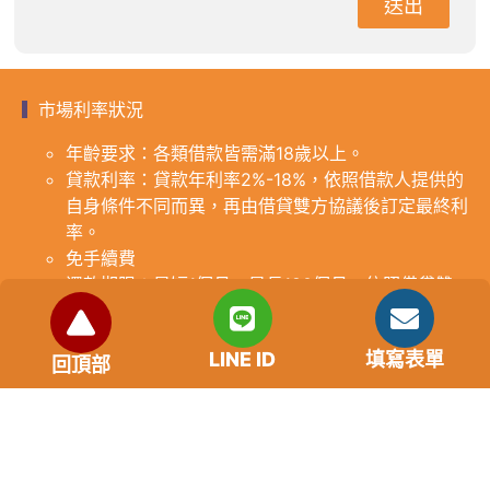
送出
市場利率狀況
年齡要求：各類借款皆需滿18歲以上。
貸款利率：貸款年利率2%-18%，依照借款人提供的
自身條件不同而異，再由借貸雙方協議後訂定最終利
率。
免手續費
還款期限：最短1個月，最長180個月，依照借貸雙
方協議而訂。
範例試算：小明急需現金10萬元，經多方比較利率
LINE ID
填寫表單
後選定金主，雙方簽定於36個月內須還清借款，年
回頂部
利率12%計算，每月利息1000元，無須手續費。
『本案例僅供參考，依最終核准結果為準，使用者請
審慎評估個人風險承擔能力。』
重要提醒