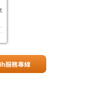
代
..
4h服務專線