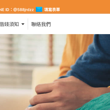
INE ID：@588jrdzz
填寫表單
借錢須知
聯絡我們