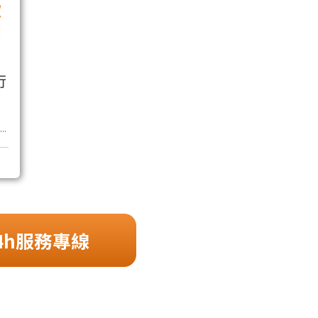
款
到
行
..
4h服務專線