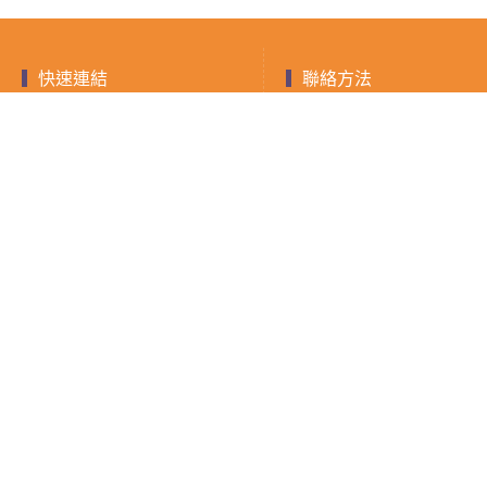
快速連結
聯絡方法
聯絡電話：0903-893
快速借款
融資
小額借款
房屋二胎
LINE ID：@588jrdz
現金週轉
借錢須知
填寫表單
證件借款
聯絡我們
隱私權政策