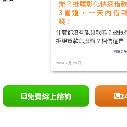
辦？推薦彰化快速借
3管道，一天內借
錢！
什麼都沒有能貸款嗎？被銀
拒絕貸款怎麼辦？相信這是
閱讀更多.
2024,2 月,29 日
免費線上諮詢
2