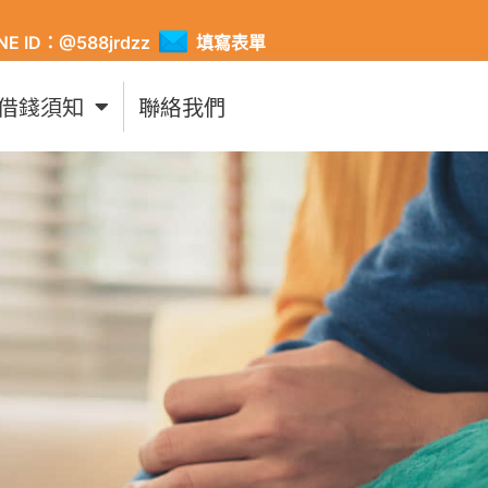
INE ID：@588jrdzz
填寫表單
借錢須知
聯絡我們