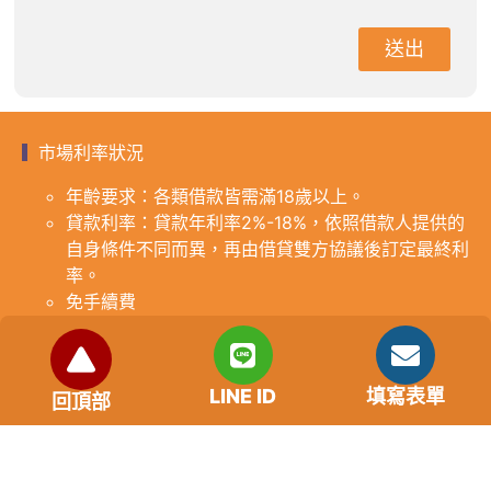
送出
市場利率狀況
年齡要求：各類借款皆需滿18歲以上。
貸款利率：貸款年利率2%-18%，依照借款人提供的
自身條件不同而異，再由借貸雙方協議後訂定最終利
率。
免手續費
還款期限：最短1個月，最長180個月，依照借貸雙
方協議而訂。
範例試算：小明急需現金10萬元，經多方比較利率
LINE ID
填寫表單
回頂部
後選定金主，雙方簽定於36個月內須還清借款，年
利率12%計算，每月利息1000元，無須手續費。
『本案例僅供參考，依最終核准結果為準，使用者請
審慎評估個人風險承擔能力。』