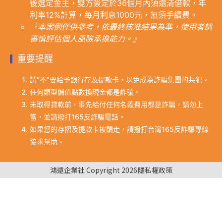
後選定金主，雙方簽定於36個月內須還清借款，年
利率12%計算，每月利息1000元，無須手續費。
『本案例僅供參考，依最終核准結果為準，使用者請
審慎評估個人風險承擔能力。』
重要提醒
請“不”要給予銀行存及提款卡，以免成為詐騙集團的共犯。
任何類型儲值點數換現金都是詐骗。
未取得貸款前，事先給付任何名義費用都是詐騙，請勿上
當，並請撥打165反詐騙電話。
如果您的存摺及提款卡被騙走，請撥打台灣165反詐騙專線
協求幫助。
鴻遠企業社 Copyright 2026
隱私權政策