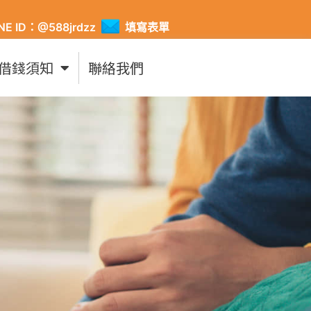
INE ID：@588jrdzz
填寫表單
借錢須知
聯絡我們