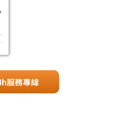
？
..
4h服務專線