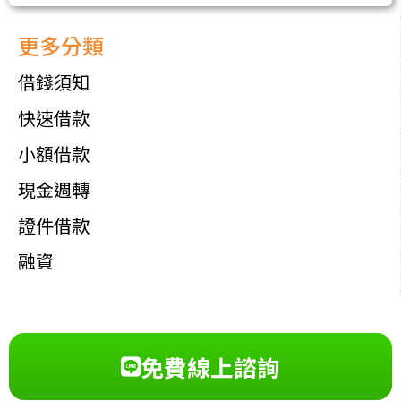
更多分類
借錢須知
快速借款
小額借款
現金週轉
證件借款
融資
免費線上諮詢