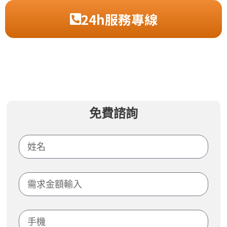
24h服務專線
免費諮詢