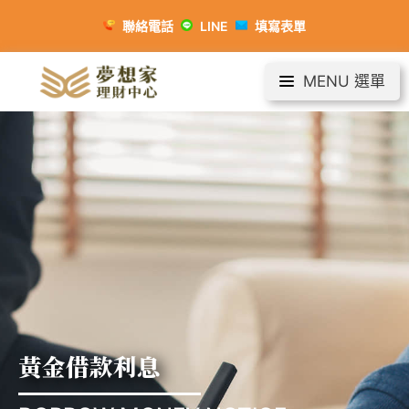
聯絡電話
LINE
填寫表單
MENU 選單
黃金借款利息