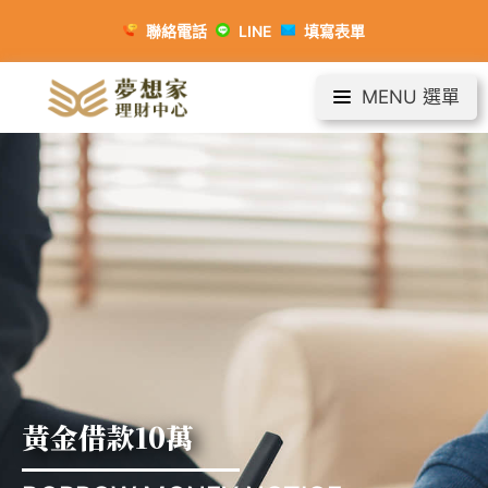
聯絡電話
LINE
填寫表單
MENU 選單
黃金借款10萬