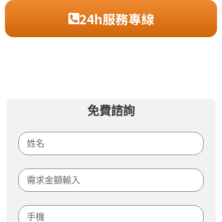
24h服務專線
免費諮詢