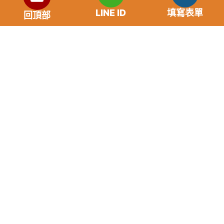
自身條件不同而異，再由借貸雙方協議後訂定最終利
LINE ID
填寫表單
率。
回頂部
免手續費
還款期限：最短1個月，最長180個月，依照借貸雙
方協議而訂。
範例試算：小明急需現金10萬元，經多方比較利率
後選定金主，雙方簽定於36個月內須還清借款，年
利率12%計算，每月利息1000元，無須手續費。
『本案例僅供參考，依最終核准結果為準，使用者請
審慎評估個人風險承擔能力。』
重要提醒
請“不”要給予銀行存及提款卡，以免成為詐騙集團的共犯。
任何類型儲值點數換現金都是詐骗。
未取得貸款前，事先給付任何名義費用都是詐騙，請勿上
當，並請撥打165反詐騙電話。
如果您的存摺及提款卡被騙走，請撥打台灣165反詐騙專線
協求幫助。