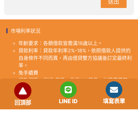
送出
市場利率狀況
年齡要求：各類借款皆需滿18歲以上。
貸款利率：貸款年利率2%-18%，依照借款人提供的
自身條件不同而異，再由借貸雙方協議後訂定最終利
率。
免手續費
還款期限：最短1個月，最長180個月，依照借貸雙
方協議而訂。
範例試算：小明急需現金10萬元，經多方比較利率
LINE ID
填寫表單
後選定金主，雙方簽定於36個月內須還清借款，年
回頂部
利率12%計算，每月利息1000元，無須手續費。
『本案例僅供參考，依最終核准結果為準，使用者請
審慎評估個人風險承擔能力。』
重要提醒