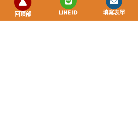
市場利率狀況
LINE ID
填寫表單
回頂部
年齡要求：各類借款皆需滿18歲以上。
貸款利率：貸款年利率2%-18%，依照借款人提供的
自身條件不同而異，再由借貸雙方協議後訂定最終利
率。
免手續費
還款期限：最短1個月，最長180個月，依照借貸雙
方協議而訂。
範例試算：小明急需現金10萬元，經多方比較利率
後選定金主，雙方簽定於36個月內須還清借款，年
利率12%計算，每月利息1000元，無須手續費。
『本案例僅供參考，依最終核准結果為準，使用者請
審慎評估個人風險承擔能力。』
重要提醒
請“不”要給予銀行存及提款卡，以免成為詐騙集團的共犯。
任何類型儲值點數換現金都是詐骗。