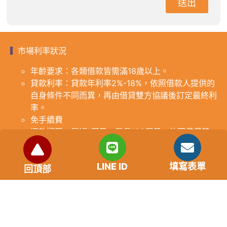
送出
市場利率狀況
年齡要求：各類借款皆需滿18歲以上。
貸款利率：貸款年利率2%-18%，依照借款人提供的
自身條件不同而異，再由借貸雙方協議後訂定最終利
率。
免手續費
還款期限：最短1個月，最長180個月，依照借貸雙
方協議而訂。
範例試算：小明急需現金10萬元，經多方比較利率
LINE ID
填寫表單
後選定金主，雙方簽定於36個月內須還清借款，年
回頂部
利率12%計算，每月利息1000元，無須手續費。
『本案例僅供參考，依最終核准結果為準，使用者請
審慎評估個人風險承擔能力。』
重要提醒