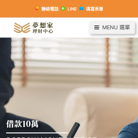
聯絡電話
LINE
填寫表單
MENU 選單
借款10萬