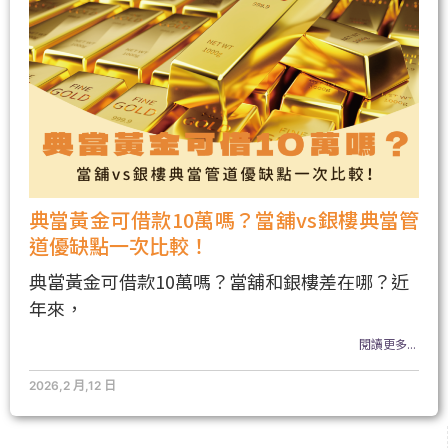
典當黃金可借款10萬嗎？當舖vs銀樓典當管
道優缺點一次比較！
典當黃金可借款10萬嗎？當舖和銀樓差在哪？近
年來，
閱讀更多...
2026,2 月,12 日