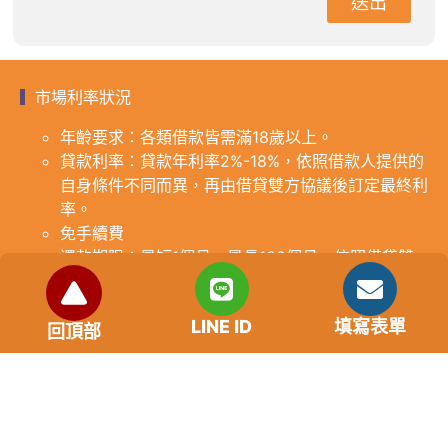
送出
市場利率狀況
年齡要求：各類借款皆需滿18歲以上。
貸款利率：貸款年利率2%-18%，依照借款人提供的
自身條件不同而異，再由借貸雙方協議後訂定最終利
率。
免手續費
還款期限：最短1個月，最長180個月，依照借貸雙
方協議而訂。
範例試算：小明急需現金10萬元，經多方比較利率
LINE ID
填寫表單
後選定金主，雙方簽定於36個月內須還清借款，年
回頂部
利率12%計算，每月利息1000元，無須手續費。
『本案例僅供參考，依最終核准結果為準，使用者請
審慎評估個人風險承擔能力。』
重要提醒