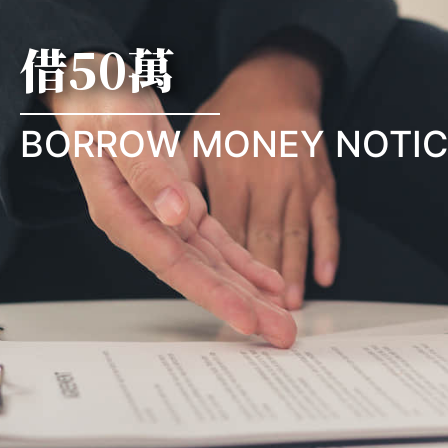
借50萬
BORROW MONEY NOTIC