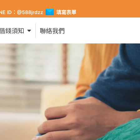
INE ID：@588jrdzz
填寫表單
借錢須知
聯絡我們