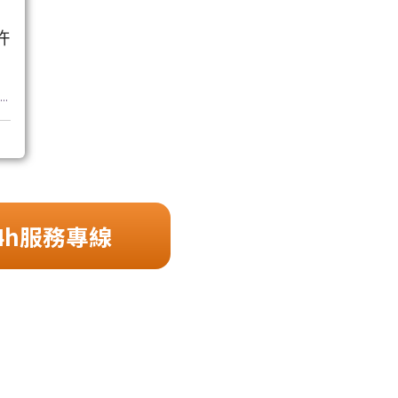
許
..
4h服務專線