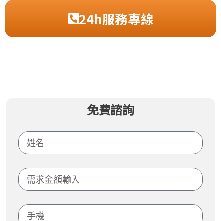
24h服務專線
免費諮詢