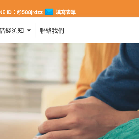
INE ID：@588jrdzz
填寫表單
借錢須知
聯絡我們