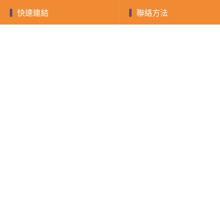
快速連結
聯絡方法
聯絡電話：0903-893
快速借款
融資
小額借款
房屋二胎
LINE ID：@588jrdz
現金週轉
借錢須知
填寫表單
證件借款
聯絡我們
隱私權政策