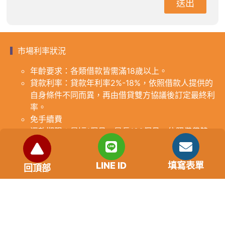
送出
市場利率狀況
年齡要求：各類借款皆需滿18歲以上。
貸款利率：貸款年利率2%-18%，依照借款人提供的
自身條件不同而異，再由借貸雙方協議後訂定最終利
率。
免手續費
還款期限：最短1個月，最長180個月，依照借貸雙
方協議而訂。
範例試算：小明急需現金10萬元，經多方比較利率
LINE ID
填寫表單
後選定金主，雙方簽定於36個月內須還清借款，年
回頂部
利率12%計算，每月利息1000元，無須手續費。
『本案例僅供參考，依最終核准結果為準，使用者請
審慎評估個人風險承擔能力。』
重要提醒