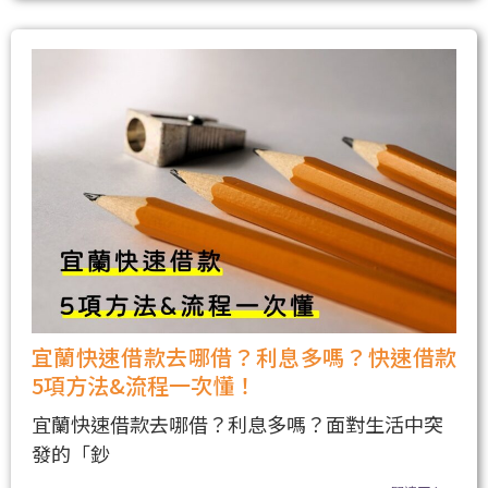
宜蘭快速借款去哪借？利息多嗎？快速借款
5項方法&流程一次懂！
宜蘭快速借款去哪借？利息多嗎？面對生活中突
發的「鈔