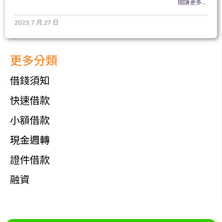
閱讀更多...
2023,7 月,27 日
更多分類
借錢須知
快速借款
小額借款
現金週轉
證件借款
融資