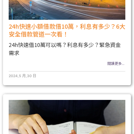
24h快速小額借款借10萬，利息有多少？6大
安全借款管道一次看！
24h快速借10萬可以嗎？利息有多少？緊急資金
需求
閱讀更多...
2024,5 月,30 日