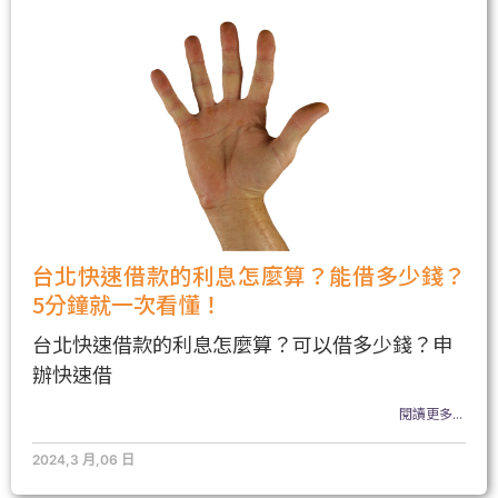
台北快速借款的利息怎麼算？能借多少錢？
5分鐘就一次看懂！
台北快速借款的利息怎麼算？可以借多少錢？申
辦快速借
閱讀更多...
2024,3 月,06 日