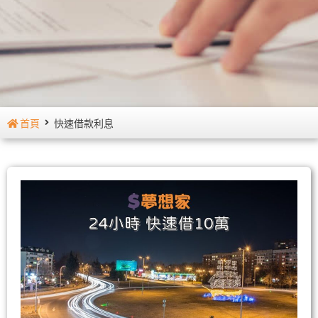
首頁
快速借款利息