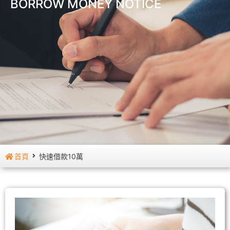
BORROW MONEY NOTICE
首頁
快速借款10萬