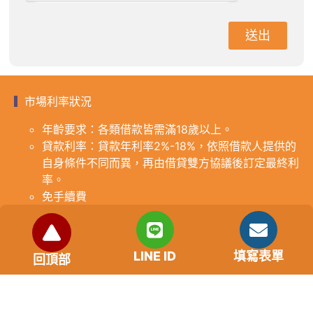
送出
市場利率狀況
年齡要求：各類借款皆需滿18歲以上。
貸款利率：貸款年利率2%-18%，依照借款人提供的
自身條件不同而異，再由借貸雙方協議後訂定最終利
率。
免手續費
還款期限：最短1個月，最長180個月，依照借貸雙
方協議而訂。
範例試算：小明急需現金10萬元，經多方比較利率
LINE ID
填寫表單
回頂部
後選定金主，雙方簽定於36個月內須還清借款，年
利率12%計算，每月利息1000元，無須手續費。
『本案例僅供參考，依最終核准結果為準，使用者請