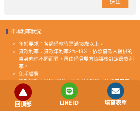
送出
市場利率狀況
年齡要求：各類借款皆需滿18歲以上。
貸款利率：貸款年利率2%-18%，依照借款人提供的
自身條件不同而異，再由借貸雙方協議後訂定最終利
率。
免手續費
還款期限：最短1個月，最長180個月，依照借貸雙
方協議而訂。
範例試算：小明急需現金10萬元，經多方比較利率
LINE ID
填寫表單
後選定金主，雙方簽定於36個月內須還清借款，年
回頂部
利率12%計算，每月利息1000元，無須手續費。
『本案例僅供參考，依最終核准結果為準，使用者請
審慎評估個人風險承擔能力。』
重要提醒