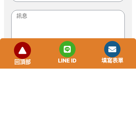
LINE ID
填寫表單
回頂部
送出
市場利率狀況
年齡要求：各類借款皆需滿18歲以上。