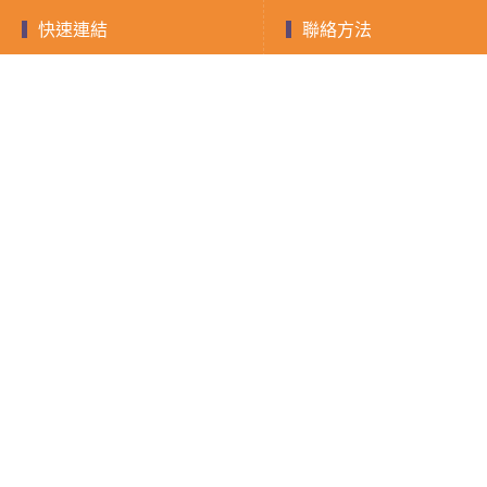
快速連結
聯絡方法
聯絡電話：0903-893
快速借款
融資
小額借款
房屋二胎
LINE ID：@588jrdz
現金週轉
借錢須知
填寫表單
證件借款
聯絡我們
隱私權政策