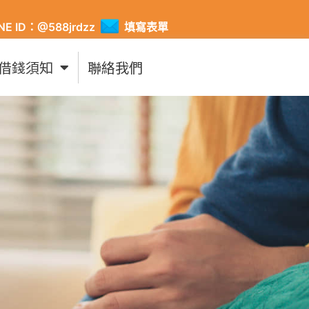
INE ID：@588jrdzz
填寫表單
借錢須知
聯絡我們