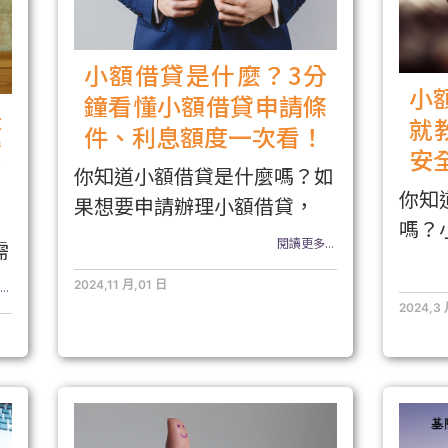
小額借貸是什麼？3分
小
鐘看懂小額借貸申請條
天
就
件、利息額度一次看！
貸
安
你知道小額借貸是什麼嗎？如
你知
果想要申請辦理小額借貸，
嗎？
閱讀更多...
需
2024,11 月,01 日
..
2024,3 