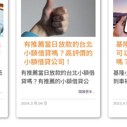
低
有推薦當日放款的台北
基
時
小額借貸嗎？高評價的
可
小額借貸公司！
嗎
低
有推薦當日放款的台北小額借
基隆
貸嗎？有推薦的小額借貸公
到車
..
閱讀更多...
2024,3 月,06 日
2023,9 