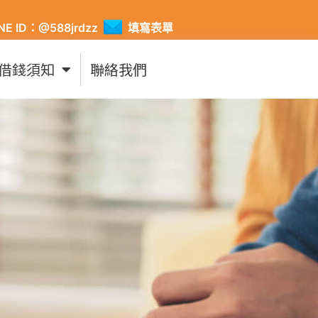
INE ID：@588jrdzz
填寫表單
借錢須知
聯絡我們