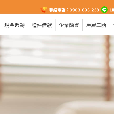
聯絡電話：0903-893-238
L
現金週轉
證件借款
企業融資
房屋二胎