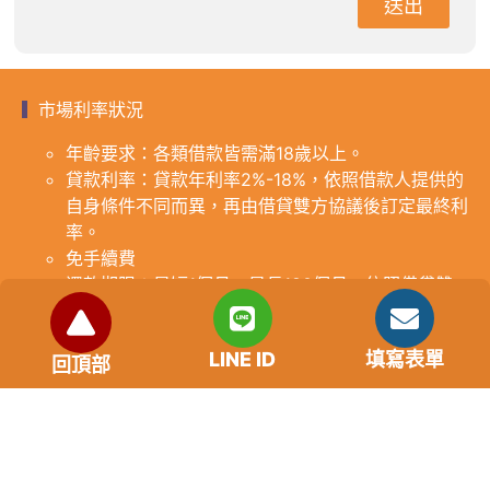
送出
市場利率狀況
年齡要求：各類借款皆需滿18歲以上。
貸款利率：貸款年利率2%-18%，依照借款人提供的
自身條件不同而異，再由借貸雙方協議後訂定最終利
率。
免手續費
還款期限：最短1個月，最長180個月，依照借貸雙
方協議而訂。
範例試算：小明急需現金10萬元，經多方比較利率
LINE ID
填寫表單
後選定金主，雙方簽定於36個月內須還清借款，年
回頂部
利率12%計算，每月利息1000元，無須手續費。
『本案例僅供參考，依最終核准結果為準，使用者請
審慎評估個人風險承擔能力。』
重要提醒