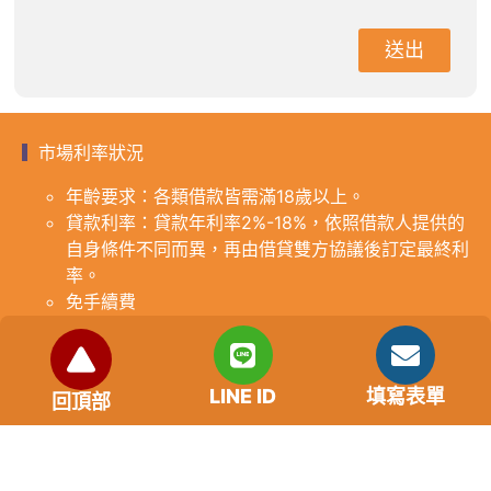
送出
市場利率狀況
年齡要求：各類借款皆需滿18歲以上。
貸款利率：貸款年利率2%-18%，依照借款人提供的
自身條件不同而異，再由借貸雙方協議後訂定最終利
率。
免手續費
還款期限：最短1個月，最長180個月，依照借貸雙
方協議而訂。
範例試算：小明急需現金10萬元，經多方比較利率
LINE ID
填寫表單
回頂部
後選定金主，雙方簽定於36個月內須還清借款，年
利率12%計算，每月利息1000元，無須手續費。
『本案例僅供參考，依最終核准結果為準，使用者請
審慎評估個人風險承擔能力。』