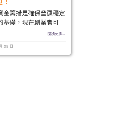
道！
資金籌措是確保營運穩定
的基礎，現在創業者可
閱讀更多...
 月,08 日