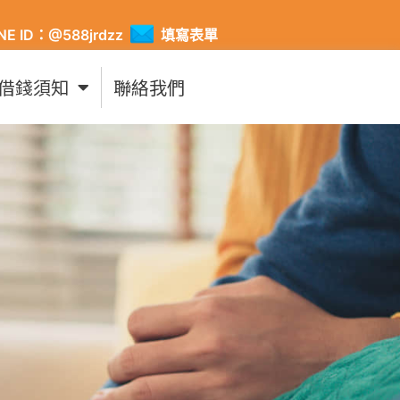
INE ID：@588jrdzz
填寫表單
借錢須知
聯絡我們