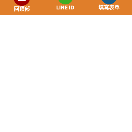
自身條件不同而異，再由借貸雙方協議後訂定最終利
LINE ID
填寫表單
率。
回頂部
免手續費
還款期限：最短1個月，最長180個月，依照借貸雙
方協議而訂。
範例試算：小明急需現金10萬元，經多方比較利率
後選定金主，雙方簽定於36個月內須還清借款，年
利率12%計算，每月利息1000元，無須手續費。
『本案例僅供參考，依最終核准結果為準，使用者請
審慎評估個人風險承擔能力。』
重要提醒
請“不”要給予銀行存及提款卡，以免成為詐騙集團的共犯。
任何類型儲值點數換現金都是詐骗。
未取得貸款前，事先給付任何名義費用都是詐騙，請勿上
當，並請撥打165反詐騙電話。
如果您的存摺及提款卡被騙走，請撥打台灣165反詐騙專線
協求幫助。