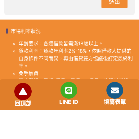
送出
市場利率狀況
年齡要求：各類借款皆需滿18歲以上。
貸款利率：貸款年利率2%-18%，依照借款人提供的
自身條件不同而異，再由借貸雙方協議後訂定最終利
率。
免手續費
還款期限：最短1個月，最長180個月，依照借貸雙
方協議而訂。
範例試算：小明急需現金10萬元，經多方比較利率
LINE ID
填寫表單
後選定金主，雙方簽定於36個月內須還清借款，年
回頂部
利率12%計算，每月利息1000元，無須手續費。
『本案例僅供參考，依最終核准結果為準，使用者請
審慎評估個人風險承擔能力。』
重要提醒