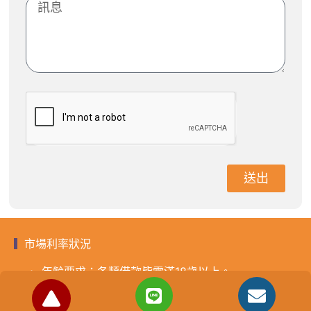
送出
市場利率狀況
年齡要求：各類借款皆需滿18歲以上。
貸款利率：貸款年利率2%-18%，依照借款人提供的
自身條件不同而異，再由借貸雙方協議後訂定最終利