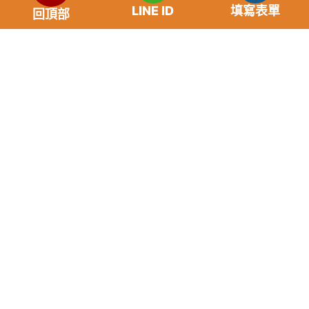
率。
LINE ID
填寫表單
回頂部
免手續費
還款期限：最短1個月，最長180個月，依照借貸雙
方協議而訂。
範例試算：小明急需現金10萬元，經多方比較利率
後選定金主，雙方簽定於36個月內須還清借款，年
利率12%計算，每月利息1000元，無須手續費。
『本案例僅供參考，依最終核准結果為準，使用者請
審慎評估個人風險承擔能力。』
重要提醒
請“不”要給予銀行存及提款卡，以免成為詐騙集團的共犯。
任何類型儲值點數換現金都是詐骗。
未取得貸款前，事先給付任何名義費用都是詐騙，請勿上
當，並請撥打165反詐騙電話。
如果您的存摺及提款卡被騙走，請撥打台灣165反詐騙專線
協求幫助。