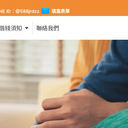
INE ID：@588jrdzz
填寫表單
借錢須知
聯絡我們