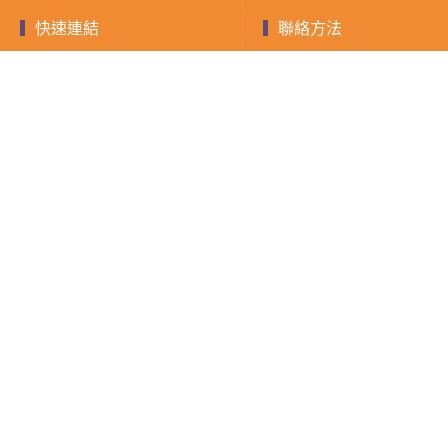
快速連結
聯絡方法
聯絡電話：0903-893
快速借款
融資
小額借款
房屋二胎
LINE ID：@588jrdz
現金週轉
借錢須知
填寫表單
證件借款
聯絡我們
隱私權政策