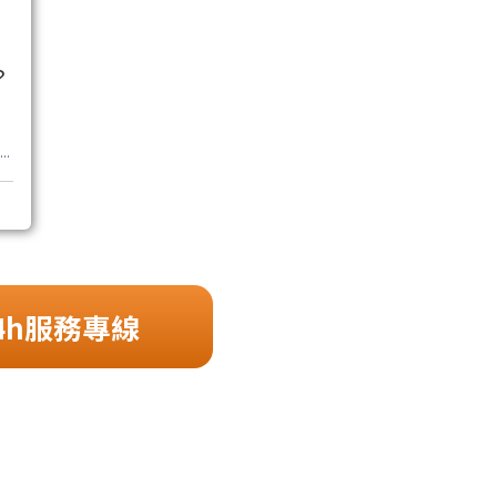
？
..
4h服務專線